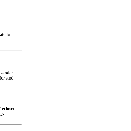
te für
er
L- oder
er sind
fterlosen
le-