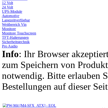
12 Volt
24 Volt
UPS-Module
Automotive
Langzeitverfügbar
Weitbereich Vin
Monitore
Monitore Touchscreen
TFT-Halterungen
Sicherheitstechnik
Pro Audio
Info
: Ihr Browser akzeptier
zum Speichern von Produkt
notwendig. Bitte erlauben S
Bestellungen auf dieser Sei