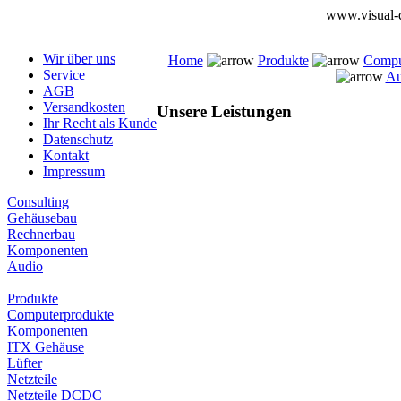
www.visual-d
Wir über uns
Home
Produkte
Compu
Service
Au
AGB
Versandkosten
Unsere Leistungen
Ihr Recht als Kunde
Datenschutz
Kontakt
Impressum
Consulting
Gehäusebau
Rechnerbau
Komponenten
Audio
Produkte
Computerprodukte
Komponenten
ITX Gehäuse
Lüfter
Netzteile
Netzteile DCDC