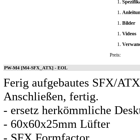
Spezifik
Anleitu
Bilder
Videos
Verwand
Preis:
PW-M4 [M4-SFX_ATX] - EOL
Ferig aufgebautes
SFX/AT
Anschließen, fertig.
- ersetz herkömmliche Deskt
- 60x60x25mm Lüfter
- SFX Formfactor