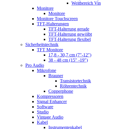
Weitbereich Vin
Monitore
Monitore
Monitore Touchscreen
TFT-Halterungen
TFT-Halterung gerade
TFT-Halterung gewölbt
TFT-Halterung flexibel
Sicherheitstechnik
TFT Monitore
17,8 - 30,7 cm (7"-12")
38 - 48 cm (15" -19")
Pro Audio
Mikrofone
Brauner
Transistortechnik
Röhrentechnik
Copperphone
Kompressoren
Signal Enhancer
Software
Studio
Vintage Audio
Kabel
Instrumentenkabel