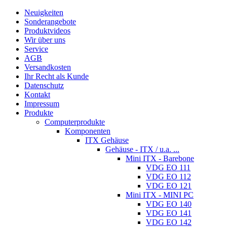
Neuigkeiten
Sonderangebote
Produktvideos
Wir über uns
Service
AGB
Versandkosten
Ihr Recht als Kunde
Datenschutz
Kontakt
Impressum
Produkte
Computerprodukte
Komponenten
ITX Gehäuse
Gehäuse - ITX / u.a. ...
Mini ITX - Barebone
VDG EO 111
VDG EO 112
VDG EO 121
Mini ITX - MINI PC
VDG EO 140
VDG EO 141
VDG EO 142