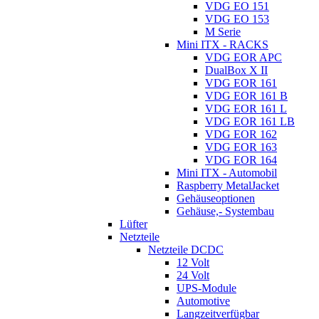
VDG EO 151
VDG EO 153
M Serie
Mini ITX - RACKS
VDG EOR APC
DualBox X II
VDG EOR 161
VDG EOR 161 B
VDG EOR 161 L
VDG EOR 161 LB
VDG EOR 162
VDG EOR 163
VDG EOR 164
Mini ITX - Automobil
Raspberry MetalJacket
Gehäuseoptionen
Gehäuse,- Systembau
Lüfter
Netzteile
Netzteile DCDC
12 Volt
24 Volt
UPS-Module
Automotive
Langzeitverfügbar