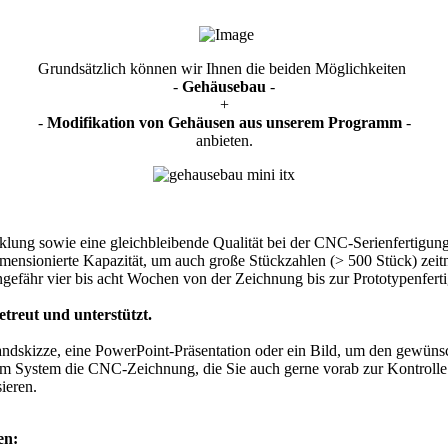
Grundsätzlich können wir Ihnen die beiden Möglichkeiten
-
Gehäusebau
-
+
-
Modifikation von Gehäusen aus unserem Programm
-
anbieten.
icklung sowie eine gleichbleibende Qualität bei der CNC-Serienfertigun
dimensionierte Kapazität, um auch große Stückzahlen (> 500 Stück) zeit
efähr vier bis acht Wochen von der Zeichnung bis zur Prototypenferti
treut und unterstützt.
 Handskizze, eine PowerPoint-Präsentation oder ein Bild, um den gewü
rem System die CNC-Zeichnung, die Sie auch gerne vorab zur Kontroll
ieren.
en: