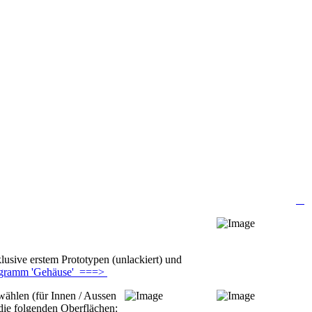
usive erstem Prototypen (unlackiert) und
gramm 'Gehäuse' ===>
wählen (für Innen / Aussen
die folgenden Oberflächen: