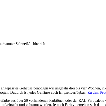
nerkannter Schweißfachbetrieb
ngepasstes Gehäuse benötigen wir ungefähr drei bis vier Wochen, inkl
ogen. Dadurch ist jedes Gehäuse auch langzeitverfügbar.
Zu dem Pro
sefarbe aus über 50 vorhandenen Farbtönen oder der RAL-Farbpalette 
n aufgebracht und gebrannt werden. Je nach Farbtyp ergeben sich dann 