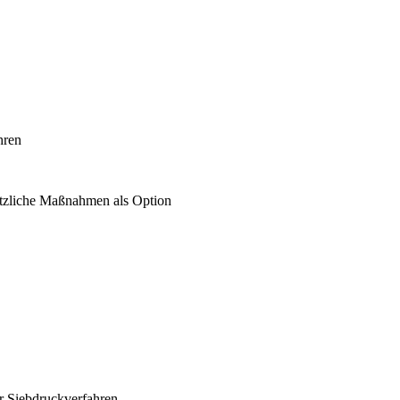
hren
ätzliche Maßnahmen als Option
r Siebdruckverfahren