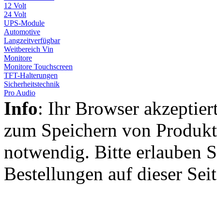
12 Volt
24 Volt
UPS-Module
Automotive
Langzeitverfügbar
Weitbereich Vin
Monitore
Monitore Touchscreen
TFT-Halterungen
Sicherheitstechnik
Pro Audio
Info
: Ihr Browser akzeptier
zum Speichern von Produkt
notwendig. Bitte erlauben S
Bestellungen auf dieser Sei