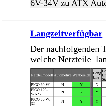
6V-34V zu ATX Auto
Langzeitverfügbar
Der nachfolgenden T
welche Netzteile lan
Lo
Long
Netzteilmodell
Automotive
Weitbereich
Li
Life
St
PICO 60-WI
N
Y
N
PICO 120-
N
Y
Y
WI-25
PICO 80-WI-
N
Y
Y
32