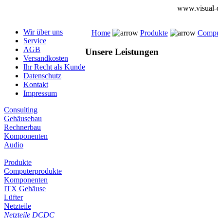
www.visual-d
Wir über uns
Home
Produkte
Compu
Service
AGB
Unsere Leistungen
Versandkosten
Ihr Recht als Kunde
Datenschutz
Kontakt
Impressum
Consulting
Gehäusebau
Rechnerbau
Komponenten
Audio
Produkte
Computerprodukte
Komponenten
ITX Gehäuse
Lüfter
Netzteile
Netzteile DCDC