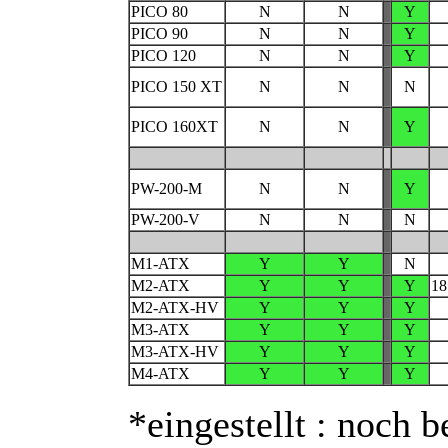
PICO 80
N
N
Y
PICO 90
N
N
Y
PICO 120
N
N
Y
PICO 150 XT
N
N
N
PICO 160XT
N
N
Y
PW-200-M
N
N
Y
PW-200-V
N
N
N
M1-ATX
Y
Y
N
M2-ATX
Y
Y
Y
18
M2-ATX-HV
Y
Y
Y
M3-ATX
Y
Y
Y
M3-ATX-HV
Y
Y
Y
M4-ATX
Y
Y
Y
*eingestellt : noch b