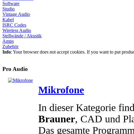
Software
Studio
Vintage Audio
Kabel
ISRC Codes
Wireless Audio
Stellwände / Akustik
Amps
Zubehör
Info
: Your browser does not accept cookies. If you want to put produ
Pro Audio
Mikrofone
In dieser Kategorie fin
Brauner
, CAD und Pla
Das gesamte Program