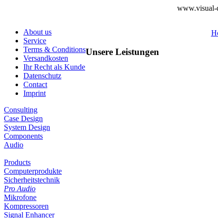
www.visual-d
About us
H
Service
Terms & Conditions
Unsere Leistungen
Versandkosten
Ihr Recht als Kunde
Datenschutz
Contact
Imprint
Consulting
Case Design
System Design
Components
Audio
Products
Computerprodukte
Sicherheitstechnik
Pro Audio
Mikrofone
Kompressoren
Signal Enhancer