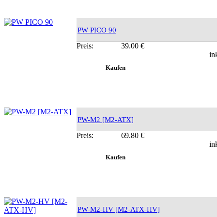
PW PICO 90
Preis:
39.00 €
in
PW-M2 [M2-ATX]
Preis:
69.80 €
in
PW-M2-HV [M2-ATX-HV]