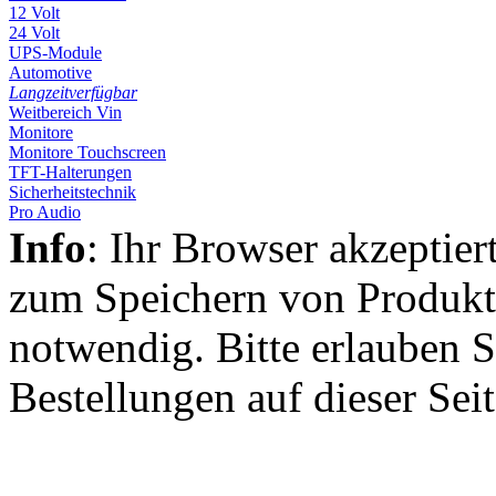
12 Volt
24 Volt
UPS-Module
Automotive
Langzeitverfügbar
Weitbereich Vin
Monitore
Monitore Touchscreen
TFT-Halterungen
Sicherheitstechnik
Pro Audio
Info
: Ihr Browser akzeptier
zum Speichern von Produkt
notwendig. Bitte erlauben S
Bestellungen auf dieser Sei