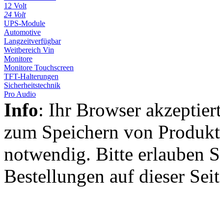
12 Volt
24 Volt
UPS-Module
Automotive
Langzeitverfügbar
Weitbereich Vin
Monitore
Monitore Touchscreen
TFT-Halterungen
Sicherheitstechnik
Pro Audio
Info
: Ihr Browser akzeptier
zum Speichern von Produkt
notwendig. Bitte erlauben S
Bestellungen auf dieser Sei