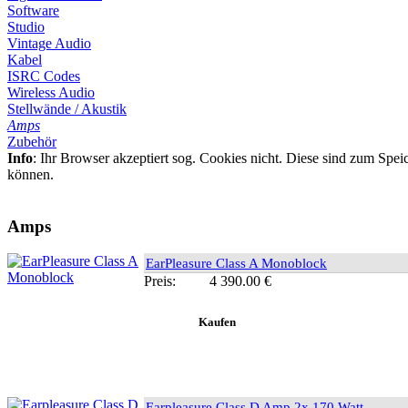
Software
Studio
Vintage Audio
Kabel
ISRC Codes
Wireless Audio
Stellwände / Akustik
Amps
Zubehör
Info
: Ihr Browser akzeptiert sog. Cookies nicht. Diese sind zum Spe
können.
Amps
EarPleasure Class A Monoblock
Preis:
4 390.00 €
Earpleasure Class D Amp 2x 170 Watt