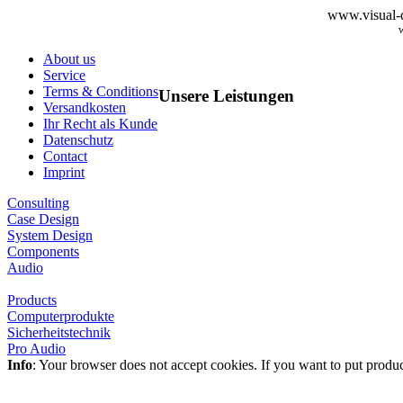
www.visual-d
About us
Service
Terms & Conditions
Unsere Leistungen
Versandkosten
Ihr Recht als Kunde
Datenschutz
Contact
Imprint
Consulting
Case Design
System Design
Components
Audio
Products
Computerprodukte
Sicherheitstechnik
Pro Audio
Info
: Your browser does not accept cookies. If you want to put produ